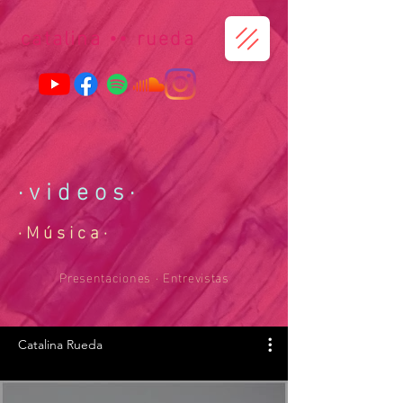
catalina
••
r
ueda
· v i d e o
s
·
· M ú s i c a ·
Presentaciones · Entrevistas
Catalina Rueda