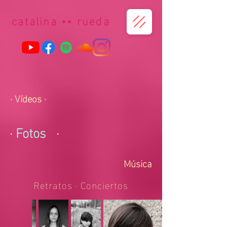
catalina
••
r
ueda
· Vídeos ·
· Fotos
·
Música
Retratos · Conciertos